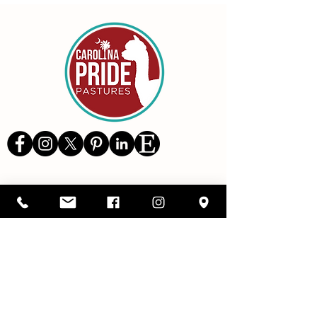
Details
1416 SC Highway 34,
Pomaria, South Carolina 29126
803-480-3750
alicia@cppastures.com