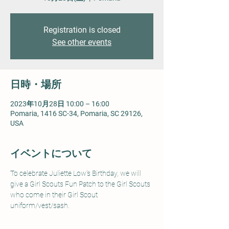
Registration is closed
See other events
日時・場所
2023年10月28日 10:00 – 16:00
Pomaria, 1416 SC-34, Pomaria, SC 29126,
USA
イベントについて
To celebrate Juliette Low’s Birthday, we will 
give a Girl Scouts Fun Patch to the Girl Scouts 
who come in their Girl Scout 
uniform/vest/sash.