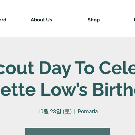
erd
About Us
Shop
Scout Day To Cel
iette Low’s Birt
10월 28일 (토)
  |  
Pomaria