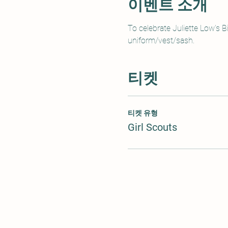
이벤트 소개
To celebrate Juliette Low’s B
uniform/vest/sash.
티켓
티켓 유형
Girl Scouts