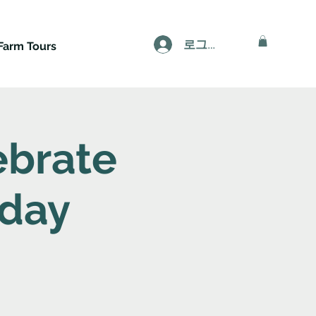
로그인
Farm Tours
ebrate
hday