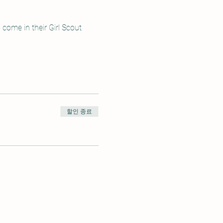
 come in their Girl Scout 
할인 종료