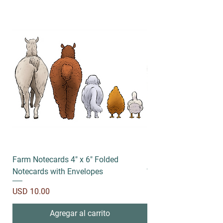
Farm Notecards 4" x 6" Folded
Running socks
Notecards with Envelopes
Precio
USD 18.00
Precio
USD 10.00
Agregar al carrito