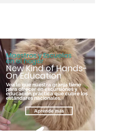
Maestros y Escuelas
en el hogar
New Kind of Hands-
On Education
Vea lo que nuestra granja tiene
para ofrecer en excursiones y
educación práctica que cubre los
estándares nacionales.
Aprende más